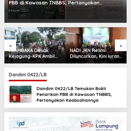
PBB di Kawasan TNBBS, Pertanyakan
Keabsahannya
8 Maret 2025
«
»
ALAMBAKA Desak
NADI JKN Resmi
Kejagung-KPK Ambil
Diluncurkan, Kini Iuran
Alih 4 Kasus Korupsi
BPJS Kesehatan Bisa
Lampung
Ditabung
Dandim 0422/LB
Dandim 0422/LB Temukan Bukti
Penarikan PBB di Kawasan TNBBS,
Pertanyakan Keabsahannya