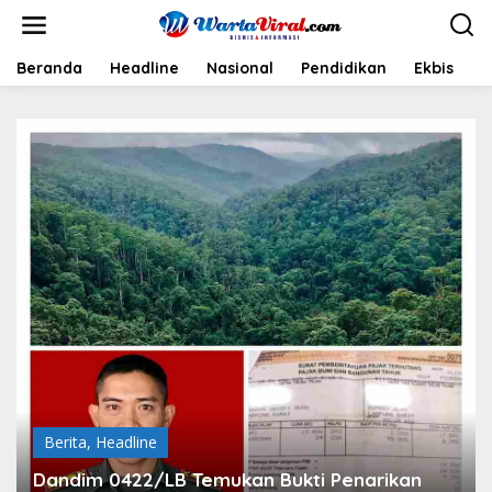
L
e
w
a
Beranda
Headline
Nasional
Pendidikan
Ekbis
H
t
i
k
e
k
o
n
t
e
n
Berita
,
Headline
Dandim 0422/LB Temukan Bukti Penarikan