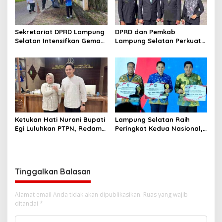
Sekretariat DPRD Lampung
DPRD dan Pemkab
Selatan Intensifkan Gema
Lampung Selatan Perkuat
Helau
Semangat Kebangsaan
pada Hari Lahir Pancasila
Ketukan Hati Nurani Bupati
Lampung Selatan Raih
Egi Luluhkan PTPN, Redam
Peringkat Kedua Nasional,
Jerat Hukum Mbah Mujiran
Kantongi Insentif Rp2 Miliar
dari Inovasi Pembiayaan
Daerah
Tinggalkan Balasan
Alamat email Anda tidak akan dipublikasikan.
Ruas yang wajib
ditandai
*