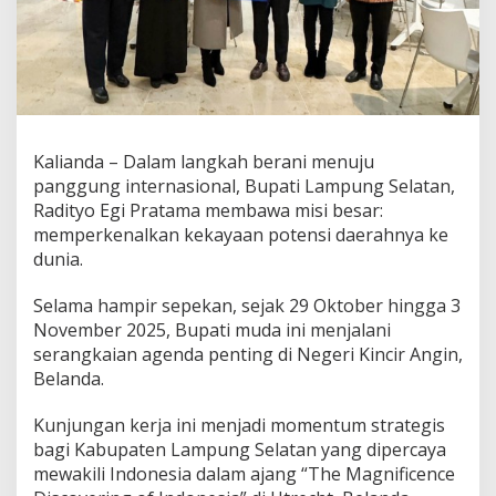
u
p
a
t
i
E
g
i
Kalianda – Dalam langkah berani menuju
G
panggung internasional, Bupati Lampung Selatan,
a
u
Radityo Egi Pratama membawa misi besar:
n
memperkenalkan kekayaan potensi daerahnya ke
g
dunia.
k
a
Selama hampir sepekan, sejak 29 Oktober hingga 3
n
P
November 2025, Bupati muda ini menjalani
o
serangkaian agenda penting di Negeri Kincir Angin,
t
Belanda.
e
n
Kunjungan kerja ini menjadi momentum strategis
s
i
bagi Kabupaten Lampung Selatan yang dipercaya
L
mewakili Indonesia dalam ajang “The Magnificence
a