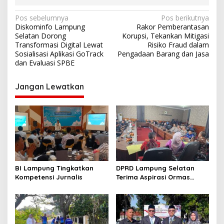
N
Pos sebelumnya
Pos berikutnya
Diskominfo Lampung
Rakor Pemberantasan
a
Selatan Dorong
Korupsi, Tekankan Mitigasi
v
Transformasi Digital Lewat
Risiko Fraud dalam
Sosialisasi Aplikasi GoTrack
Pengadaan Barang dan Jasa
i
dan Evaluasi SPBE
g
Jangan Lewatkan
a
s
i
p
o
s
BI Lampung Tingkatkan
DPRD Lampung Selatan
Kompetensi Jurnalis
Terima Aspirasi Ormas
Garuda