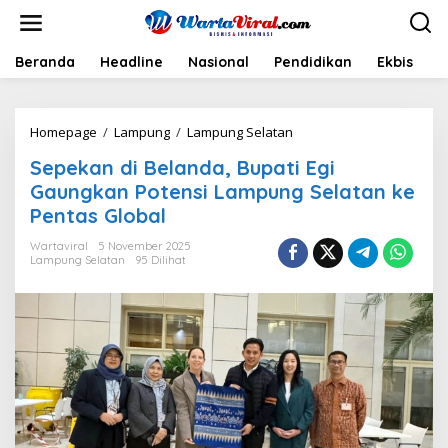
L
e
w
a
Beranda
Headline
Nasional
Pendidikan
Ekbis
H
t
i
k
Homepage
/
Lampung
/
Lampung Selatan
S
e
e
k
Sepekan di Belanda, Bupati Egi
p
o
e
n
Gaungkan Potensi Lampung Selatan ke
k
t
Pentas Global
a
e
n
n
Wartaviral
5 November 2025
d
Lampung Selatan
95 Dilihat
i
B
e
l
a
n
d
a
,
B