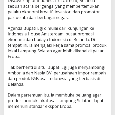
Discovering of Indonesia” di Utrecht, Belanda –
m
sebuah acara bergengsi yang mempertemukan
p
pelaku ekonomi kreatif, investor, dan promotor
u
n
pariwisata dari berbagai negara.
g
S
Agenda Bupati Egi dimulai dari kunjungan ke
e
Indonesia House Amsterdam, pusat promosi
l
ekonomi dan budaya Indonesia di Belanda. Di
a
t
tempat ini, ia menjajaki kerja sama promosi produk
a
lokal Lampung Selatan agar lebih dikenal di pasar
n
Eropa.
k
e
Tak berhenti di situ, Bupati Egi juga menyambangi
P
e
Ambonia dan Nesia BV, perusahaan impor rempah
n
dan produk F&B asal Indonesia yang berbasis di
t
Belanda.
a
s
Dalam pertemuan itu, ia membuka peluang agar
G
l
produk-produk lokal asal Lampung Selatan dapat
o
memenuhi standar ekspor Eropa.
b
a