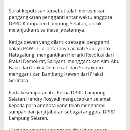
n
g
Surat keputusan tersebut telah meresmikan
a
pengangkatan pengganti antar waktu anggota
n
DPRD Kabupaten Lampung Selatan, untuk
g
k
melanjutkan sisa masa jabatannya.
a
t
Ketiga dewan yang dilantik sebagai pengganti
a
dalam PAW ini, di antaranya adalah Supriyanto
n
Hatagalung, mengantikan Hierarki Revolusi dari
P
A
Fraksi Demokrat, Sariyanti menggantikan Alm. Abu
W
Bakri dari Fraksi Demokrat, dan Sulistiyono
A
menggantikan Bambang Irawan dari Fraksi
n
Gerindra.
g
g
o
Pada kesempatan itu, Ketua DPRD Lampung
t
Selatan Hendry Rosyadi mengucapkan selamat
a
kepada para anggota yang telah mengambil
D
sumpah dan janji jabatan sebagai anggota DPRD
P
Lampung Selatan.
R
D
L