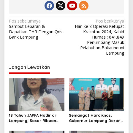
N
Pos sebelumnya
Pos berikutnya
Sambut Lebaran &
Hari ke 8 Operasi Ketupat
a
Dapatkan THR Dengan Qris
Krakatau 2024, Kabid
v
Bank Lampung
Humas : 641.849
Penumpang Masuk
i
Pelabuhan Bakauheuni
Lampung
g
a
Jangan Lewatkan
s
i
p
o
s
18 Tahun JAPFA Hadir di
Semangat Hardiknas,
Lampung, Sasar Ribuan
Gubernur Lampung Dorong
Siswa demi Cetak Generasi
Generasi Muda Bangga
Sehat
Berbahasa Lampung