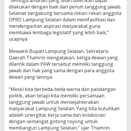
“Semoga amanah yang telah diberikan dapat
a
dilakukan dengan baik dan penuh tanggung jawab.
m
Selamat bergabung bersama rekan-rekan anggota
p
DPRD Lampung Selatan dalam memfasilitasi dan
u
n
mendengarkan aspirasi masyarakat guna
g
membawa lembaga legislatif yang lebih baik,”
S
ucapnya.
e
l
Mewakili Bupati Lampung Selatan, Sekretaris
a
t
Daerah Thamrin mengatakan, ketiga dewan yang
a
dilantik dalam PAW tersebut memiliki tanggung
n
jawab dan hak yang sama dengan para anggota
dewan yang lainnya.
“Meski kita berbeda-beda warna dan pandangan
politik, akan tetapi kita memiliki persamaan
tanggung jawab untuk mensejahterakan
masyarakat Lampung Selatan. Yang kita butuhkan
adalah sinergitas kerja sama dan kolaborasi
dengan semangat gotong royong untuk
membangun Lampung Selatan,” ujar Thamrin.