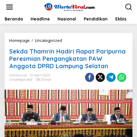
L
e
w
a
Beranda
Headline
Nasional
Pendidikan
Ekbis
H
t
i
k
Homepage
/
Uncategorized
S
e
e
k
Sekda Thamrin Hadiri Rapat Paripurna
k
o
d
n
Peresmian Pengangkatan PAW
a
t
Anggota DPRD Lampung Selatan
T
e
h
n
Wartaviral
12 April 2024
a
Uncategorized
138 Dilihat
m
r
i
n
H
a
d
i
r
i