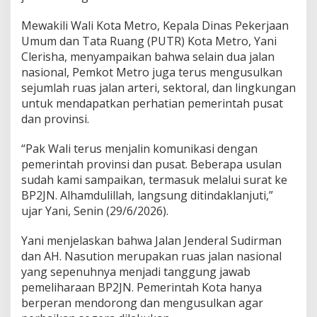
J
a
Mewakili Wali Kota Metro, Kepala Dinas Pekerjaan
l
Umum dan Tata Ruang (PUTR) Kota Metro, Yani
a
Clerisha, menyampaikan bahwa selain dua jalan
n
nasional, Pemkot Metro juga terus mengusulkan
N
a
sejumlah ruas jalan arteri, sektoral, dan lingkungan
s
untuk mendapatkan perhatian pemerintah pusat
i
dan provinsi.
o
n
“Pak Wali terus menjalin komunikasi dengan
a
l
pemerintah provinsi dan pusat. Beberapa usulan
S
sudah kami sampaikan, termasuk melalui surat ke
e
BP2JN. Alhamdulillah, langsung ditindaklanjuti,”
g
ujar Yani, Senin (29/6/2026).
e
r
a
Yani menjelaskan bahwa Jalan Jenderal Sudirman
D
dan AH. Nasution merupakan ruas jalan nasional
i
yang sepenuhnya menjadi tanggung jawab
t
pemeliharaan BP2JN. Pemerintah Kota hanya
a
n
berperan mendorong dan mengusulkan agar
g