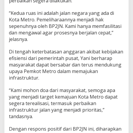
perbaikan segera dilakukan.
a
n
“Kedua ruas ini adalah jalan negara yang ada di
i
Kota Metro. Pemeliharaannya menjadi hak
B
P
sepenuhnya oleh BP2JN. Kami hanya memfasilitasi
2
dan mengawal agar prosesnya berjalan cepat,”
J
jelasnya.
N
Di tengah keterbatasan anggaran akibat kebijakan
efisiensi dari pemerintah pusat, Yani berharap
masyarakat dapat bersabar dan terus mendukung
upaya Pemkot Metro dalam memajukan
infrastruktur.
“Kami mohon doa dari masyarakat, semoga apa
yang menjadi target kemajuan Kota Metro dapat
segera terealisasi, termasuk perbaikan
infrastruktur jalan yang menjadi prioritas,”
tandasnya.
Dengan respons positif dari BP2JN ini, diharapkan