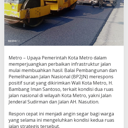
g
k
a
n
I
n
f
r
a
s
t
Metro – Upaya Pemerintah Kota Metro dalam
r
memperjuangkan perbaikan infrastruktur jalan
u
k
mulai membuahkan hasil. Balai Pembangunan dan
t
Pemeliharaan Jalan Nasional (BP2JN) merespons
u
positif surat yang dikirimkan Wali Kota Metro, H.
r
Bambang Iman Santoso, terkait kondisi dua ruas
,
jalan nasional di wilayah Kota Metro, yakni Jalan
D
u
Jenderal Sudirman dan Jalan AH. Nasution.
a
R
Respon cepat ini menjadi angin segar bagi warga
u
yang selama ini mengeluhkan kondisi kedua ruas
a
jalan strategis tersebut.
s