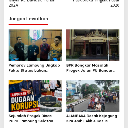
i
2024
2026
g
Jangan Lewatkan
a
s
i
p
o
s
Pemprov Lampung Ungkap
BPK Bongkar Masalah
Fakta Status Lahan
Proyek Jalan PU Bandar
Kawasan Ryacudu
Lampung
Sejumlah Proyek Dinas
ALAMBAKA Desak Kejagung-
PUPR Lampung Selatan
KPK Ambil Alih 4 Kasus
Tahun 2024 dan 2026
Korupsi Lampung