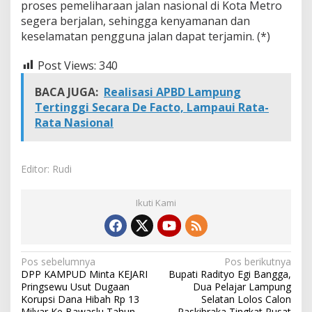
proses pemeliharaan jalan nasional di Kota Metro
segera berjalan, sehingga kenyamanan dan
keselamatan pengguna jalan dapat terjamin. (*)
Post Views:
340
BACA JUGA:
Realisasi APBD Lampung
Tertinggi Secara De Facto, Lampaui Rata-
Rata Nasional
Editor: Rudi
Ikuti Kami
N
Pos sebelumnya
Pos berikutnya
DPP KAMPUD Minta KEJARI
Bupati Radityo Egi Bangga,
a
Pringsewu Usut Dugaan
Dua Pelajar Lampung
v
Korupsi Dana Hibah Rp 13
Selatan Lolos Calon
Milyar Ke Bawaslu Tahun
Paskibraka Tingkat Pusat