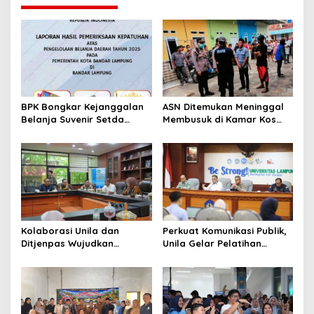
a
s
i
p
o
s
BPK Bongkar Kejanggalan
ASN Ditemukan Meninggal
Belanja Suvenir Setda
Membusuk di Kamar Kos
Bandar Lampung
Bandar Lampung
Kolaborasi Unila dan
Perkuat Komunikasi Publik,
Ditjenpas Wujudkan
Unila Gelar Pelatihan
Pembinaan yang
Jurnalistik dan Fotografi
Berdampak