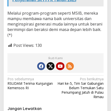
Melalui program-program seperti MSIB, mereka
mampu membawa nama baik universitas dan
menginspirasi generasi muda lainnya untuk berani
bermimpi dan beraksi demi masa depan lebih baik.
(*)
Post Views:
130
Ikuti Kami
N
Pos sebelumnya
Pos berikutnya
RSUDAM Terima Kunjungan
Hari ke-5, Tim Sar Gabungan
a
Kemensos RI
Belum Temukan Satu
v
Penumpang Jatuh di Pulau
Rimau
i
g
Jangan Lewatkan