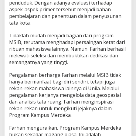
penduduk. Dengan adanya evaluasi terhadap
n
T
aspek-aspek primer tersebut menjadi bahan
a
pembelajaran dan penentuan dalam penyusunan
t
tata kota.
a
R
Tidaklah mudah menjadi bagian dari program
u
a
MSIB, terutama menghadapi persaingan ketat dari
n
ribuan mahasiswa lainnya. Namun, Farhan berhasil
g
melewati seleksi dan membuktikan dedikasi dan
W
semangatnya yang tinggi.
i
l
a
Pengalaman berharga Farhan melalui MSIB tidak
y
hanya bermanfaat bagi diri sendiri, tetapi juga
a
rekan-rekan mahasiswa lainnya di Unila. Melalui
h
pengalaman kerjanya mengelola data geospasial
D
dan analisis tata ruang, Farhan menginspirasi
i
n
rekan-rekan untuk mengikuti jejaknya dalam
a
Program Kampus Merdeka.
s
P
Farhan menguraikan, Program Kampus Merdeka
U
bukan sekadar magang biasa. Ini adalah
P