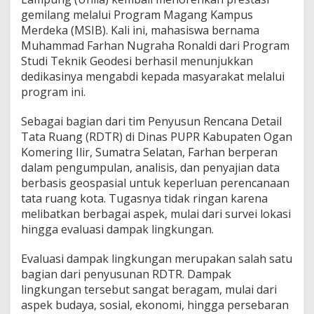
o
gemilang melalui Program Magang Kampus
n
Merdeka (MSIB). Kali ini, mahasiswa bernama
t
r
Muhammad Farhan Nugraha Ronaldi dari Program
i
Studi Teknik Geodesi berhasil menunjukkan
b
dedikasinya mengabdi kepada masyarakat melalui
u
program ini.
s
i
d
Sebagai bagian dari tim Penyusun Rencana Detail
a
Tata Ruang (RDTR) di Dinas PUPR Kabupaten Ogan
l
Komering Ilir, Sumatra Selatan, Farhan berperan
a
dalam pengumpulan, analisis, dan penyajian data
m
berbasis geospasial untuk keperluan perencanaan
P
e
tata ruang kota. Tugasnya tidak ringan karena
n
melibatkan berbagai aspek, mulai dari survei lokasi
g
hingga evaluasi dampak lingkungan.
e
m
Evaluasi dampak lingkungan merupakan salah satu
b
a
bagian dari penyusunan RDTR. Dampak
n
lingkungan tersebut sangat beragam, mulai dari
g
aspek budaya, sosial, ekonomi, hingga persebaran
a