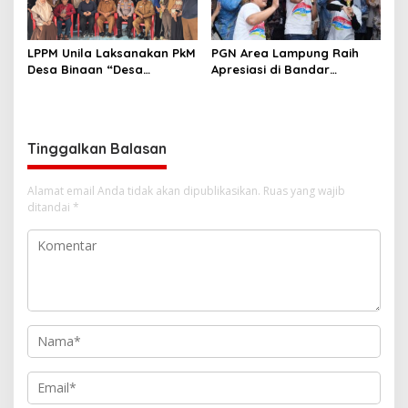
LPPM Unila Laksanakan PkM
PGN Area Lampung Raih
Desa Binaan “Desa
Apresiasi di Bandar
Batanghari Ogan
Lampung Expo 2026
BERSINAR”
Tinggalkan Balasan
Alamat email Anda tidak akan dipublikasikan.
Ruas yang wajib
ditandai
*