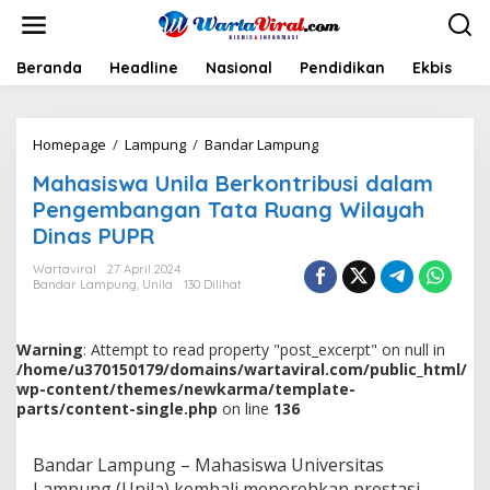
L
e
w
a
Beranda
Headline
Nasional
Pendidikan
Ekbis
H
t
i
k
Homepage
/
Lampung
/
Bandar Lampung
M
e
a
k
Mahasiswa Unila Berkontribusi dalam
h
o
a
n
Pengembangan Tata Ruang Wilayah
s
t
Dinas PUPR
i
e
s
n
Wartaviral
27 April 2024
w
Bandar Lampung
,
Unila
130 Dilihat
a
U
n
Warning
: Attempt to read property "post_excerpt" on null in
i
/home/u370150179/domains/wartaviral.com/public_html/
l
wp-content/themes/newkarma/template-
a
parts/content-single.php
on line
136
B
e
r
Bandar Lampung – Mahasiswa Universitas
k
Lampung (Unila) kembali menorehkan prestasi