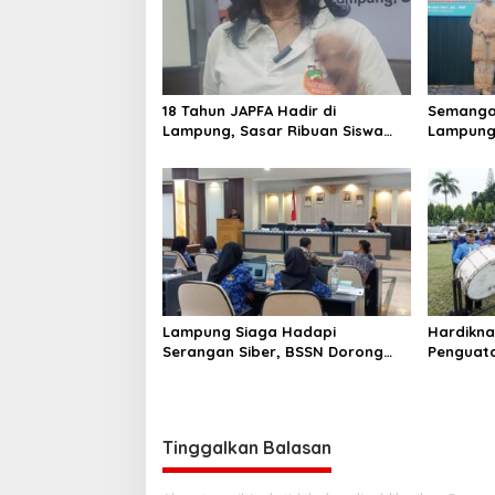
s
i
p
o
18 Tahun JAPFA Hadir di
Semangat
s
Lampung, Sasar Ribuan Siswa
Lampung
demi Cetak Generasi Sehat
Bangga 
Lampung Siaga Hadapi
Hardikna
Serangan Siber, BSSN Dorong
Penguatan
Pembentukan TTIS di
Lampun
Kabupaten/Kota
Tinggalkan Balasan