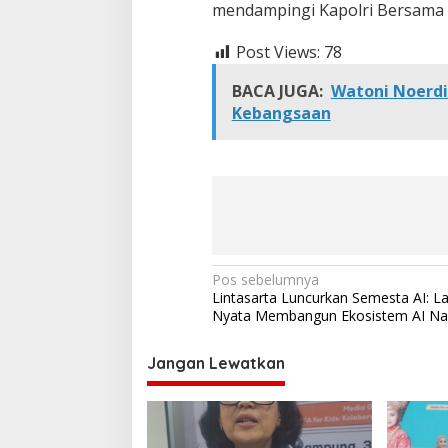
mendampingi Kapolri Bersama 
Post Views:
78
BACA JUGA:
Watoni Noerdi
Kebangsaan
N
Pos sebelumnya
Lintasarta Luncurkan Semesta AI: L
a
Nyata Membangun Ekosistem AI Na
v
i
Jangan Lewatkan
g
a