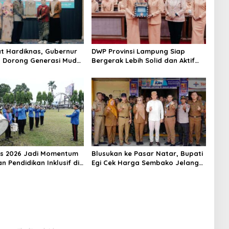
 Hardiknas, Gubernur
DWP Provinsi Lampung Siap
 Dorong Generasi Muda
Bergerak Lebih Solid dan Aktif
Berbahasa Lampung
Dalam Mendukung Pembangunan
Daerah
s 2026 Jadi Momentum
Blusukan ke Pasar Natar, Bupati
 Pendidikan Inklusif di
Egi Cek Harga Sembako Jelang
g
Lebaran, Pedagang: Masih Stabil