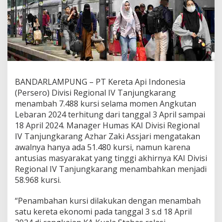
a
r
a
n
g
T
a
m
b
BANDARLAMPUNG – PT Kereta Api Indonesia
a
(Persero) Divisi Regional IV Tanjungkarang
h
7
menambah 7.488 kursi selama momen Angkutan
.
Lebaran 2024 terhitung dari tanggal 3 April sampai
4
18 April 2024. Manager Humas KAI Divisi Regional
8
IV Tanjungkarang Azhar Zaki Assjari mengatakan
8
awalnya hanya ada 51.480 kursi, namun karena
K
u
antusias masyarakat yang tinggi akhirnya KAI Divisi
r
Regional IV Tanjungkarang menambahkan menjadi
s
58.968 kursi.
i
K
“Penambahan kursi dilakukan dengan menambah
h
u
satu kereta ekonomi pada tanggal 3 s.d 18 April
s