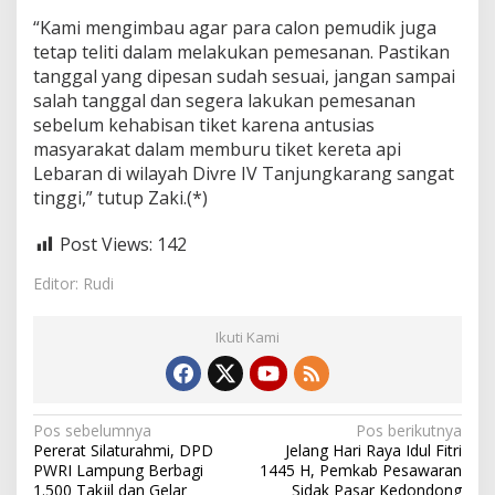
“Kami mengimbau agar para calon pemudik juga
tetap teliti dalam melakukan pemesanan. Pastikan
tanggal yang dipesan sudah sesuai, jangan sampai
salah tanggal dan segera lakukan pemesanan
sebelum kehabisan tiket karena antusias
masyarakat dalam memburu tiket kereta api
Lebaran di wilayah Divre IV Tanjungkarang sangat
tinggi,” tutup Zaki.(*)
Post Views:
142
Editor: Rudi
Ikuti Kami
N
Pos sebelumnya
Pos berikutnya
Pererat Silaturahmi, DPD
Jelang Hari Raya Idul Fitri
a
PWRI Lampung Berbagi
1445 H, Pemkab Pesawaran
1.500 Takjil dan Gelar
Sidak Pasar Kedondong