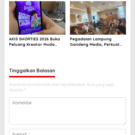
Ekonomi
AXIS SHORTIES 2026 Buka
Pegadaian Lampung
Peluang Kreator Muda
Gandeng Media, Perkuat
Produksi Serial Micro-
Edukasi Investasi Emas
Drama Gandeng Praktisi
yang Aman
Perfilman Nasional
Tinggalkan Balasan
Alamat email Anda tidak akan dipublikasikan.
Ruas yang wajib
ditandai
*