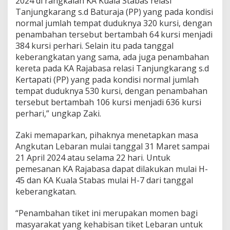
2024 di rangkaian KA Kuala Stabas relasi
u
Tanjungkarang s.d Baturaja (PP) yang pada kondisi
s
normal jumlah tempat duduknya 320 kursi, dengan
U
n
penambahan tersebut bertambah 64 kursi menjadi
t
384 kursi perhari. Selain itu pada tanggal
u
keberangkatan yang sama, ada juga penambahan
k
kereta pada KA Rajabasa relasi Tanjungkarang s.d
A
Kertapati (PP) yang pada kondisi normal jumlah
n
g
tempat duduknya 530 kursi, dengan penambahan
k
tersebut bertambah 106 kursi menjadi 636 kursi
u
perhari,” ungkap Zaki.
t
a
Zaki memaparkan, pihaknya menetapkan masa
n
L
Angkutan Lebaran mulai tanggal 31 Maret sampai
e
21 April 2024 atau selama 22 hari. Untuk
b
pemesanan KA Rajabasa dapat dilakukan mulai H-
a
45 dan KA Kuala Stabas mulai H-7 dari tanggal
r
a
keberangkatan.
n
2
“Penambahan tiket ini merupakan momen bagi
0
masyarakat yang kehabisan tiket Lebaran untuk
2