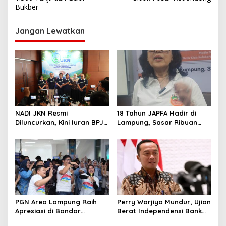
v
Bukber
i
g
Jangan Lewatkan
a
s
i
p
o
s
NADI JKN Resmi
18 Tahun JAPFA Hadir di
Diluncurkan, Kini Iuran BPJS
Lampung, Sasar Ribuan
Kesehatan Bisa Ditabung
Siswa demi Cetak Generasi
Sehat
PGN Area Lampung Raih
Perry Warjiyo Mundur, Ujian
Apresiasi di Bandar
Berat Independensi Bank
Lampung Expo 2026
Sentral di Tengah Gejolak