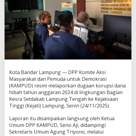
u
g
a
a
n
K
o
r
u
p
s
i
D
Kota Bandar Lampung — DPP Komite Aksi
a
Masyarakat dan Pemuda untuk Demokrasi
n
a
(KAMPUD) resmi melaporkan dugaan korupsi dana
H
hibah tahun anggaran 2024 di lingkungan Bagian
i
Kesra Setdakab Lampung Tengah ke Kejaksaan
b
Tinggi (Kejati) Lampung, Senin (24/11/2025).
a
h
K
Laporan itu disampaikan langsung oleh Ketua
e
Umum DPP KAMPUD, Seno Aji, didampingi
s
Sekretaris Umum Agung Triyono, melalui
r