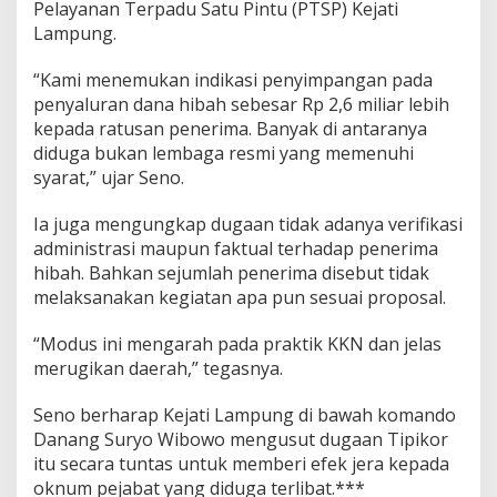
Pelayanan Terpadu Satu Pintu (PTSP) Kejati
a
L
Lampung.
a
m
“Kami menemukan indikasi penyimpangan pada
p
penyaluran dana hibah sebesar Rp 2,6 miliar lebih
u
kepada ratusan penerima. Banyak di antaranya
n
g
diduga bukan lembaga resmi yang memenuhi
T
syarat,” ujar Seno.
e
n
Ia juga mengungkap dugaan tidak adanya verifikasi
g
administrasi maupun faktual terhadap penerima
a
h
hibah. Bahkan sejumlah penerima disebut tidak
k
melaksanakan kegiatan apa pun sesuai proposal.
e
K
“Modus ini mengarah pada praktik KKN dan jelas
e
merugikan daerah,” tegasnya.
j
a
t
Seno berharap Kejati Lampung di bawah komando
i
Danang Suryo Wibowo mengusut dugaan Tipikor
L
itu secara tuntas untuk memberi efek jera kepada
a
oknum pejabat yang diduga terlibat.***
m