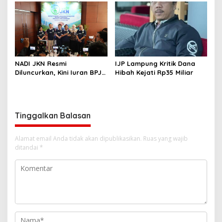
Dilaporkan DPP KAMPUD Ke
KEJATI Lampung
NADI JKN Resmi
IJP Lampung Kritik Dana
Diluncurkan, Kini Iuran BPJS
Hibah Kejati Rp35 Miliar
Kesehatan Bisa Ditabung
Tinggalkan Balasan
Alamat email Anda tidak akan dipublikasikan.
Ruas yang wajib
ditandai
*