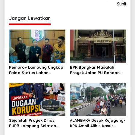
v
Subli
i
g
Jangan Lewatkan
a
s
i
p
o
s
Pemprov Lampung Ungkap
BPK Bongkar Masalah
Fakta Status Lahan
Proyek Jalan PU Bandar
Kawasan Ryacudu
Lampung
Sejumlah Proyek Dinas
ALAMBAKA Desak Kejagung-
PUPR Lampung Selatan
KPK Ambil Alih 4 Kasus
Tahun 2024 dan 2026
Korupsi Lampung