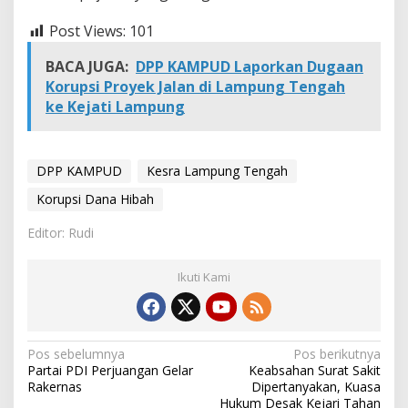
p
u
Post Views:
101
n
g
BACA JUGA:
DPP KAMPUD Laporkan Dugaan
Korupsi Proyek Jalan di Lampung Tengah
ke Kejati Lampung
DPP KAMPUD
Kesra Lampung Tengah
Korupsi Dana Hibah
Editor: Rudi
Ikuti Kami
N
Pos sebelumnya
Pos berikutnya
Partai PDI Perjuangan Gelar
Keabsahan Surat Sakit
a
Rakernas
Dipertanyakan, Kuasa
Hukum Desak Kejari Tahan