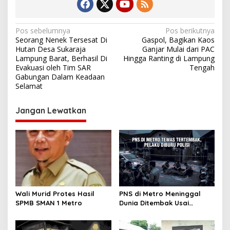
N
Pos sebelumnya
Pos berikutnya
Seorang Nenek Tersesat Di
Gaspol, Bagikan Kaos
a
Hutan Desa Sukaraja
Ganjar Mulai dari PAC
v
Lampung Barat, Berhasil Di
Hingga Ranting di Lampung
Evakuasi oleh Tim SAR
Tengah
i
Gabungan Dalam Keadaan
Selamat
g
a
Jangan Lewatkan
s
i
p
o
s
Wali Murid Protes Hasil
PNS di Metro Meninggal
SPMB SMAN 1 Metro
Dunia Ditembak Usai
Cekcok Soal Utang, Pelaku
Diburu Polisi