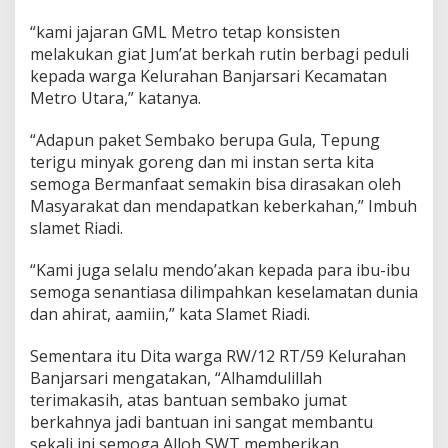
i
“kami jajaran GML Metro tetap konsisten
melakukan giat Jum’at berkah rutin berbagi peduli
kepada warga Kelurahan Banjarsari Kecamatan
Metro Utara,” katanya.
“Adapun paket Sembako berupa Gula, Tepung
terigu minyak goreng dan mi instan serta kita
semoga Bermanfaat semakin bisa dirasakan oleh
Masyarakat dan mendapatkan keberkahan,” Imbuh
slamet Riadi.
“Kami juga selalu mendo’akan kepada para ibu-ibu
semoga senantiasa dilimpahkan keselamatan dunia
dan ahirat, aamiin,” kata Slamet Riadi.
Sementara itu Dita warga RW/12 RT/59 Kelurahan
Banjarsari mengatakan, “Alhamdulillah
terimakasih, atas bantuan sembako jumat
berkahnya jadi bantuan ini sangat membantu
sekali ini semoga Alloh SWT memberikan