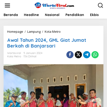
L
e
w
a
Beranda
Headline
Nasional
Pendidikan
Ekbis
H
t
i
k
Homepage
/
Lampung
/
Kota Metro
A
e
w
k
Awal Tahun 2024, GML Giat Jumat
a
o
l
n
Berkah di Banjarsari
T
t
a
e
Wartaviral
5 Januari 2024
Kota Metro
156 Dilihat
h
n
u
n
2
0
2
4
,
G
M
L
G