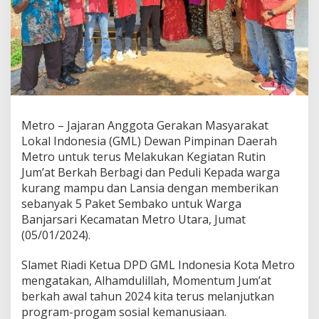
i
a
t
J
u
m
a
t
B
e
Metro – Jajaran Anggota Gerakan Masyarakat
r
Lokal Indonesia (GML) Dewan Pimpinan Daerah
k
Metro untuk terus Melakukan Kegiatan Rutin
a
Jum’at Berkah Berbagi dan Peduli Kepada warga
h
d
kurang mampu dan Lansia dengan memberikan
i
sebanyak 5 Paket Sembako untuk Warga
B
Banjarsari Kecamatan Metro Utara, Jumat
a
(05/01/2024).
n
j
a
Slamet Riadi Ketua DPD GML Indonesia Kota Metro
r
mengatakan, Alhamdulillah, Momentum Jum’at
s
berkah awal tahun 2024 kita terus melanjutkan
a
program-progam sosial kemanusiaan.
r