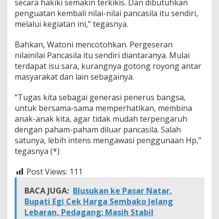
secara hakiki semakin terkikis. Dan dibutuhkan
s
penguatan kembali nilai-nilai pancasila itu sendiri,
i
l
melalui kegiatan ini,” tegasnya.
a
d
Bahkan, Watoni mencotohkan. Pergeseran
i
nilainilai Pancasila itu sendiri diantaranya. Mulai
P
terdapat isu sara, kurangnya gotong royong antar
e
s
masyarakat dan lain sebagainya.
a
w
“Tugas kita sebagai generasi penerus bangsa,
a
untuk bersama-sama memperhatikan, membina
r
anak-anak kita, agar tidak mudah terpengaruh
a
n
dengan paham-paham diluar pancasila. Salah
satunya, lebih intens mengawasi penggunaan Hp,”
tegasnya (*)
Post Views:
111
BACA JUGA:
Blusukan ke Pasar Natar,
Bupati Egi Cek Harga Sembako Jelang
Lebaran, Pedagang: Masih Stabil