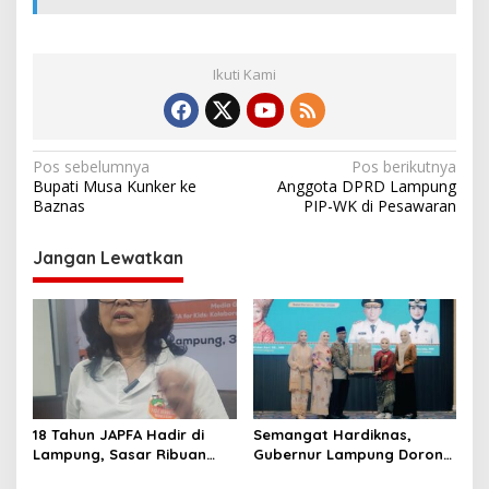
Ikuti Kami
N
Pos sebelumnya
Pos berikutnya
Bupati Musa Kunker ke
Anggota DPRD Lampung
a
Baznas
PIP-WK di Pesawaran
v
i
Jangan Lewatkan
g
a
s
i
p
18 Tahun JAPFA Hadir di
Semangat Hardiknas,
o
Lampung, Sasar Ribuan
Gubernur Lampung Dorong
s
Siswa demi Cetak Generasi
Generasi Muda Bangga