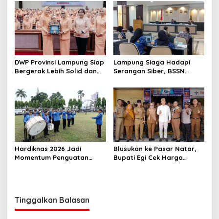
Sehat
Berbahasa Lampung
DWP Provinsi Lampung Siap
Lampung Siaga Hadapi
Bergerak Lebih Solid dan
Serangan Siber, BSSN
Aktif Dalam Mendukung
Dorong Pembentukan TTIS
Pembangunan Daerah
di Kabupaten/Kota
Hardiknas 2026 Jadi
Blusukan ke Pasar Natar,
Momentum Penguatan
Bupati Egi Cek Harga
Pendidikan Inklusif di
Sembako Jelang Lebaran,
Lampung
Pedagang: Masih Stabil
Tinggalkan Balasan