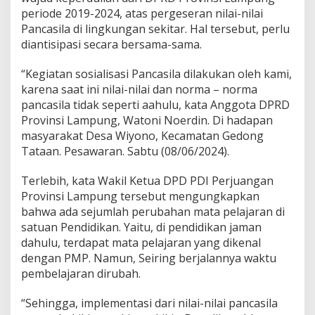
P
periode 2019-2024, atas pergeseran nilai-nilai
a
Pancasila di lingkungan sekitar. Hal tersebut, perlu
p
diantisipasi secara bersama-sama.
a
r
k
“Kegiatan sosialisasi Pancasila dilakukan oleh kami,
a
karena saat ini nilai-nilai dan norma – norma
n
pancasila tidak seperti aahulu, kata Anggota DPRD
P
Provinsi Lampung, Watoni Noerdin. Di hadapan
e
r
masyarakat Desa Wiyono, Kecamatan Gedong
a
Tataan. Pesawaran. Sabtu (08/06/2024).
n
P
Terlebih, kata Wakil Ketua DPD PDI Perjuangan
e
Provinsi Lampung tersebut mengungkapkan
n
t
bahwa ada sejumlah perubahan mata pelajaran di
i
satuan Pendidikan. Yaitu, di pendidikan jaman
n
dahulu, terdapat mata pelajaran yang dikenal
g
dengan PMP. Namun, Seiring berjalannya waktu
P
a
pembelajaran dirubah.
n
c
“Sehingga, implementasi dari nilai-nilai pancasila
a