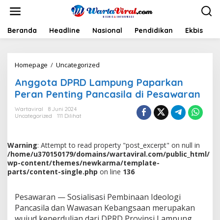
L
e
w
a
Beranda
Headline
Nasional
Pendidikan
Ekbis
H
t
i
k
Homepage
/
Uncategorized
A
e
n
k
Anggota DPRD Lampung Paparkan
g
o
g
n
Peran Penting Pancasila di Pesawaran
o
t
t
e
Wartaviral
8 Juni 2024
Uncategorized
111 Dilihat
a
n
D
P
R
Warning
: Attempt to read property "post_excerpt" on null in
D
/home/u370150179/domains/wartaviral.com/public_html/
L
wp-content/themes/newkarma/template-
a
parts/content-single.php
on line
136
m
p
Pesawaran — Sosialisasi Pembinaan Ideologi
u
n
Pancasila dan Wawasan Kebangsaan merupakan
g
wujud keperdulian dari DPRD Provinsi Lampung