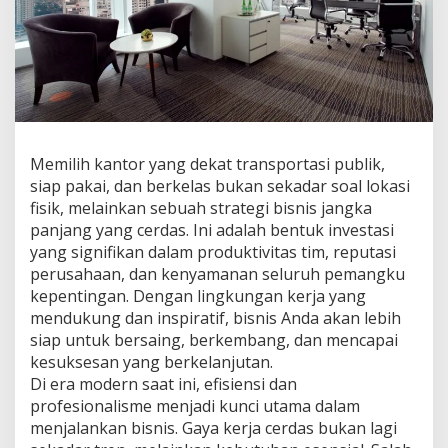
a
C
e
r
d
a
s
:
K
Memilih kantor yang dekat transportasi publik,
a
siap pakai, dan berkelas bukan sekadar soal lokasi
n
t
fisik, melainkan sebuah strategi bisnis jangka
o
panjang yang cerdas. Ini adalah bentuk investasi
r
yang signifikan dalam produktivitas tim, reputasi
D
perusahaan, dan kenyamanan seluruh pemangku
e
kepentingan. Dengan lingkungan kerja yang
k
a
mendukung dan inspiratif, bisnis Anda akan lebih
t
siap untuk bersaing, berkembang, dan mencapai
T
kesuksesan yang berkelanjutan.
r
Di era modern saat ini, efisiensi dan
a
n
profesionalisme menjadi kunci utama dalam
s
menjalankan bisnis. Gaya kerja cerdas bukan lagi
p