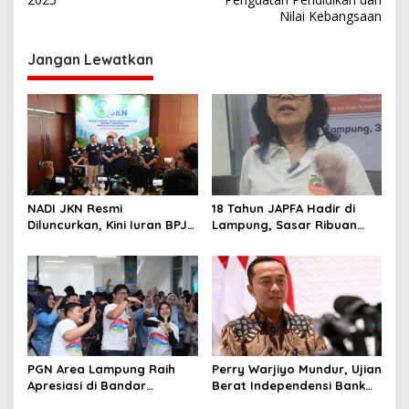
v
Nilai Kebangsaan
i
g
Jangan Lewatkan
a
s
i
p
o
s
NADI JKN Resmi
18 Tahun JAPFA Hadir di
Diluncurkan, Kini Iuran BPJS
Lampung, Sasar Ribuan
Kesehatan Bisa Ditabung
Siswa demi Cetak Generasi
Sehat
PGN Area Lampung Raih
Perry Warjiyo Mundur, Ujian
Apresiasi di Bandar
Berat Independensi Bank
Lampung Expo 2026
Sentral di Tengah Gejolak