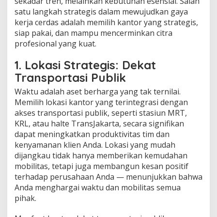
sekadar tren, melainkan kebutuhan esensial. Salah
o
satu langkah strategis dalam mewujudkan gaya
r
kerja cerdas adalah memilih kantor yang strategis,
t
a
siap pakai, dan mampu mencerminkan citra
s
profesional yang kuat.
i
,
1. Lokasi Strategis: Dekat
S
i
Transportasi Publik
a
Waktu adalah aset berharga yang tak ternilai.
p
P
Memilih lokasi kantor yang terintegrasi dengan
a
akses transportasi publik, seperti stasiun MRT,
k
KRL, atau halte TransJakarta, secara signifikan
a
dapat meningkatkan produktivitas tim dan
i
kenyamanan klien Anda. Lokasi yang mudah
,
d
dijangkau tidak hanya memberikan kemudahan
a
mobilitas, tetapi juga membangun kesan positif
n
terhadap perusahaan Anda — menunjukkan bahwa
B
Anda menghargai waktu dan mobilitas semua
e
r
pihak.
k
e