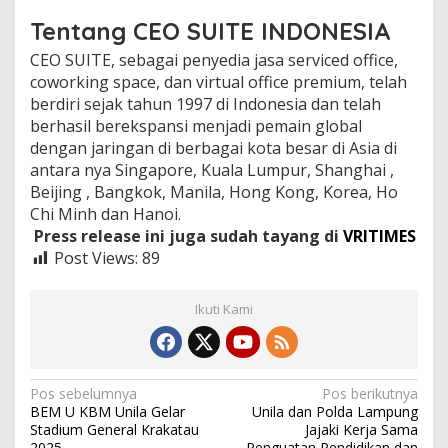
Tentang CEO SUITE INDONESIA
CEO SUITE, sebagai penyedia jasa serviced office,
coworking space, dan virtual office premium, telah
berdiri sejak tahun 1997 di Indonesia dan telah
berhasil berekspansi menjadi pemain global
dengan jaringan di berbagai kota besar di Asia di
antara nya Singapore, Kuala Lumpur, Shanghai ,
Beijing , Bangkok, Manila, Hong Kong, Korea, Ho
Chi Minh dan Hanoi.
Press release ini juga sudah tayang di
VRITIMES
Post Views:
89
Ikuti Kami
N
Pos sebelumnya
Pos berikutnya
BEM U KBM Unila Gelar
Unila dan Polda Lampung
a
Stadium General Krakatau
Jajaki Kerja Sama
2025
Penguatan Pendidikan dan