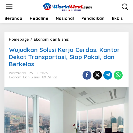
L
e
w
a
Beranda
Headline
Nasional
Pendidikan
Ekbis
H
t
i
k
Homepage
/
Ekonomi dan Bisnis
W
e
u
k
Wujudkan Solusi Kerja Cerdas: Kantor
j
o
u
n
Dekat Transportasi, Siap Pakai, dan
d
t
Berkelas
k
e
a
n
Wartaviral
25 Juli 2025
n
Ekonomi Dan Bisnis
89 Dilihat
S
o
l
u
s
i
K
e
r
j