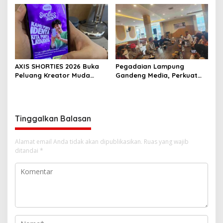
Ekonomi
AXIS SHORTIES 2026 Buka
Pegadaian Lampung
Peluang Kreator Muda
Gandeng Media, Perkuat
Produksi Serial Micro-
Edukasi Investasi Emas
Drama Gandeng Praktisi
yang Aman
Perfilman Nasional
Tinggalkan Balasan
Alamat email Anda tidak akan dipublikasikan.
Ruas yang wajib
ditandai
*