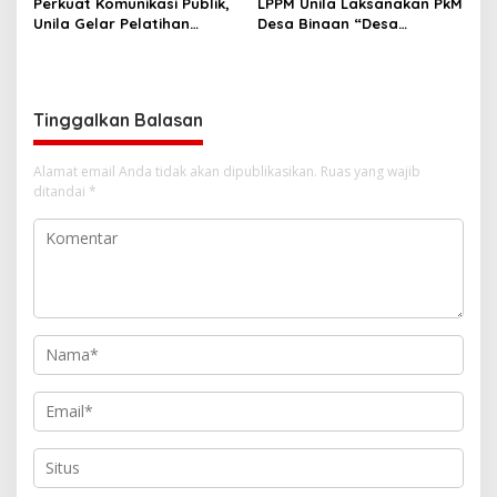
Perkuat Komunikasi Publik,
LPPM Unila Laksanakan PkM
Unila Gelar Pelatihan
Desa Binaan “Desa
Jurnalistik dan Fotografi
Batanghari Ogan
BERSINAR”
Tinggalkan Balasan
Alamat email Anda tidak akan dipublikasikan.
Ruas yang wajib
ditandai
*