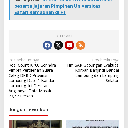
beserta Jajaran Pimpinan Universitas
Safari Ramadhan di FT
Ikuti Kami
N
Pos sebelumnya
Pos berikutnya
Real Count KPU, Gerindra
Tim SAR Gabungan Evakuasi
a
Pimpin Perolehan Suara
Korban Banjir di Bandar
v
Caleg DPRD Provinsi
Lampung dan Lampung
Lampung Dapil 1 Bandar
Selatan
i
Lampung. Ini Deretan
Angkanya! Data Masuk
g
77,57 Persen
a
s
Jangan Lewatkan
i
p