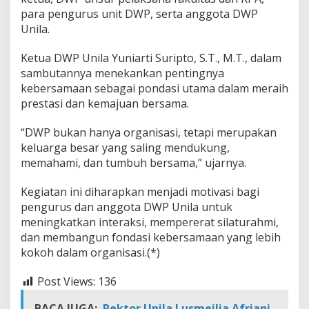
l
para pengurus unit DWP, serta anggota DWP
a
Unila.
d
i
S
Ketua DWP Unila Yuniarti Suripto, S.T., M.T., dalam
a
sambutannya menekankan pentingnya
n
kebersamaan sebagai pondasi utama dalam meraih
g
prestasi dan kemajuan bersama.
g
a
r
“DWP bukan hanya organisasi, tetapi merupakan
B
keluarga besar yang saling mendukung,
e
memahami, dan tumbuh bersama,” ujarnya.
a
c
Kegiatan ini diharapkan menjadi motivasi bagi
h
pengurus dan anggota DWP Unila untuk
meningkatkan interaksi, mempererat silaturahmi,
dan membangun fondasi kebersamaan yang lebih
kokoh dalam organisasi.(*)
Post Views:
136
BACA JUGA:
Rektor Unila Lusmeilia Afriani