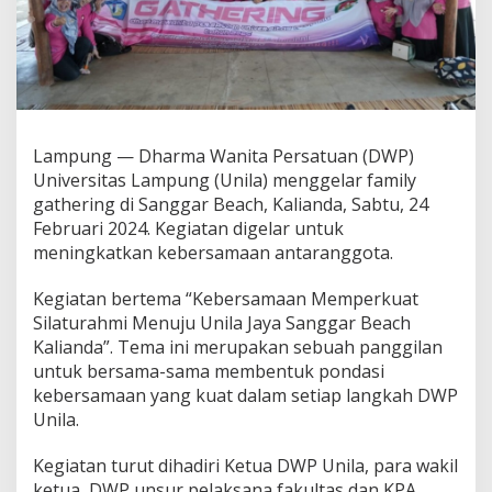
a
a
n
,
F
a
m
i
Lampung — Dharma Wanita Persatuan (DWP)
l
Universitas Lampung (Unila) menggelar family
y
gathering di Sanggar Beach, Kalianda, Sabtu, 24
G
a
Februari 2024. Kegiatan digelar untuk
t
meningkatkan kebersamaan antaranggota.
h
e
Kegiatan bertema “Kebersamaan Memperkuat
r
Silaturahmi Menuju Unila Jaya Sanggar Beach
i
n
Kalianda”. Tema ini merupakan sebuah panggilan
g
untuk bersama-sama membentuk pondasi
D
kebersamaan yang kuat dalam setiap langkah DWP
W
Unila.
P
U
n
Kegiatan turut dihadiri Ketua DWP Unila, para wakil
i
ketua, DWP unsur pelaksana fakultas dan KPA,