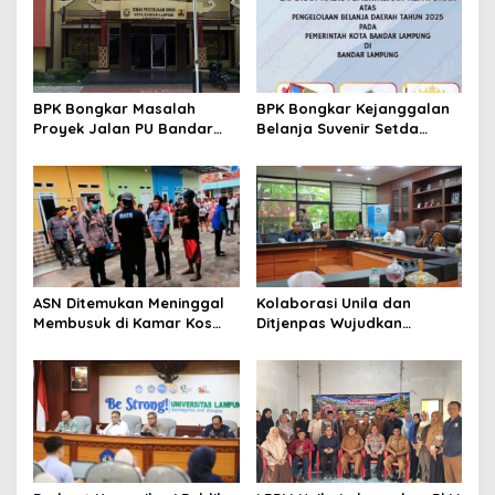
o
s
BPK Bongkar Masalah
BPK Bongkar Kejanggalan
Proyek Jalan PU Bandar
Belanja Suvenir Setda
Lampung
Bandar Lampung
ASN Ditemukan Meninggal
Kolaborasi Unila dan
Membusuk di Kamar Kos
Ditjenpas Wujudkan
Bandar Lampung
Pembinaan yang
Berdampak