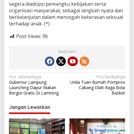
segera diadopsi pemangku kebijakan serta
organisasi masyarakat, sebagai langkah nyata dan
berkelanjutan dalam mencegah kekerasan seksual
terhadap anak. (*)
Post Views:
96
Ikuti Kami
N
Pos sebelumnya
Pos berikutnya
Gubernur Lampung
Unila Tuan Rumah Pomprov
a
Launching Dapur Makan
Cabang Olah Raga Bola
v
Bergizi Gratis Di Lamteng
Basket
i
Jangan Lewatkan
g
a
s