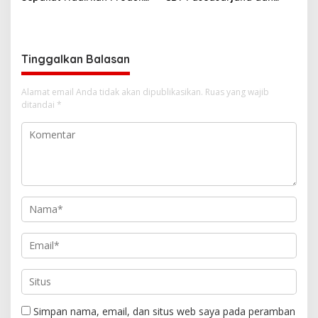
Lokal Aman dan Berdaya
Profesi Apoteker
Saing
Gelombang 3 TA 2026/2027
Tinggalkan Balasan
Alamat email Anda tidak akan dipublikasikan.
Ruas yang wajib
ditandai
*
Simpan nama, email, dan situs web saya pada peramban