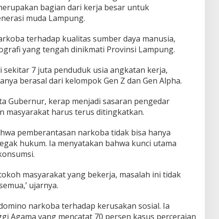
erupakan bagian dari kerja besar untuk
nerasi muda Lampung.
arkoba terhadap kualitas sumber daya manusia,
grafi yang tengah dinikmati Provinsi Lampung.
sekitar 7 juta penduduk usia angkatan kerja,
ranya berasal dari kelompok Gen Z dan Gen Alpha.
kata Gubernur, kerap menjadi sasaran pengedar
 masyarakat harus terus ditingkatkan.
hwa pemberantasan narkoba tidak bisa hanya
egak hukum. Ia menyatakan bahwa kunci utama
konsumsi.
 tokoh masyarakat yang bekerja, masalah ini tidak
 semua,’ ujarnya.
omino narkoba terhadap kerusakan sosial. Ia
ggi Agama yang mencatat 70 persen kasus perceraian