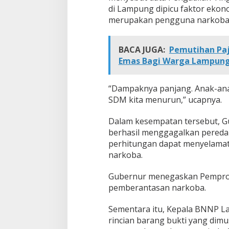
di Lampung dipicu faktor ekon
a
r
merupakan pengguna narkoba
k
o
t
BACA JUGA:
Pemutihan Pa
i
Emas Bagi Warga Lampung 
k
a
“Dampaknya panjang. Anak-anak
SDM kita menurun,” ucapnya.
Dalam kesempatan tersebut, 
berhasil menggagalkan peredar
perhitungan dapat menyelamat
narkoba.
Gubernur menegaskan Pempro
pemberantasan narkoba.
Sementara itu, Kepala BNNP 
rincian barang bukti yang dimu