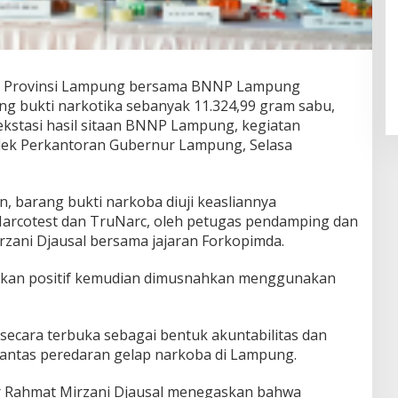
h Provinsi Lampung bersama BNNP Lampung
 bukti narkotika sebanyak 11.324,99 gram sabu,
 ekstasi hasil sitaan BNNP Lampung, kegiatan
lek Perkantoran Gubernur Lampung, Selasa
 barang bukti narkoba diuji keasliannya
Narcotest dan TruNarc, oleh petugas pendamping dan
ani Djausal bersama jajaran Forkopimda.
stikan positif kemudian dimusnahkan menggunakan
ecara terbuka sebagai bentuk akuntabilitas dan
ntas peredaran gelap narkoba di Lampung.
 Rahmat Mirzani Djausal menegaskan bahwa