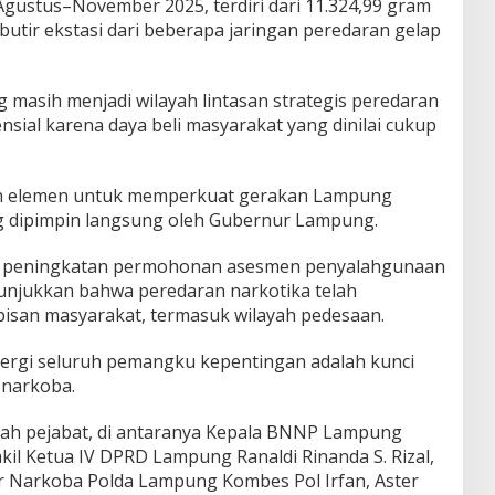
ustus–November 2025, terdiri dari 11.324,99 gram
 butir ekstasi dari beberapa jaringan peredaran gelap
masih menjadi wilayah lintasan strategis peredaran
nsial karena daya beli masyarakat yang dinilai cukup
ruh elemen untuk memperkuat gerakan Lampung
g dipimpin langsung oleh Gubernur Lampung.
 peningkatan permohonan asesmen penyalahgunaan
unjukkan bahwa peredaran narkotika telah
isan masyarakat, termasuk wilayah pedesaan.
ergi seluruh pemangku kepentingan adalah kunci
 narkoba.
mlah pejabat, di antaranya Kepala BNNP Lampung
il Ketua IV DPRD Lampung Ranaldi Rinanda S. Rizal,
r Narkoba Polda Lampung Kombes Pol Irfan, Aster