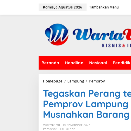
L
Tambahkan Menu
e
Kamis, 6 Agustus 2026
w
a
t
i
k
e
k
o
n
t
Beranda
Headline
Nasional
Pendidi
e
n
Homepage
/
Lampung
/
Pemprov
T
e
Tegaskan Perang t
g
a
Pemprov Lampung
s
k
Musnahkan Barang 
a
n
P
Wartaviral
18 November 2025
e
Pemprov
101 Dilihat