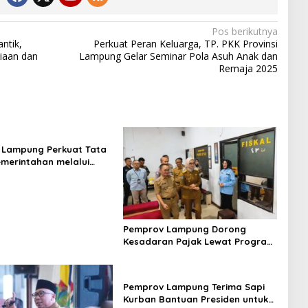
Pos berikutnya
ntik,
Perkuat Peran Keluarga, TP. PKK Provinsi
iaan dan
Lampung Gelar Seminar Pola Asuh Anak dan
Remaja 2025
 Lampung Perkuat Tata
emerintahan melalui
si e-Review 2026
Pemprov Lampung Dorong
Kesadaran Pajak Lewat Program
Diskon PKB dan Penghapusan
Denda
Pemprov Lampung Terima Sapi
Kurban Bantuan Presiden untuk