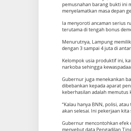
pemusnahan barang bukti ini m
p
u
menyelamatkan masa depan ge
n
g
Ia menyoroti ancaman serius n
M
terutama di tengah bonus demo
u
s
n
Menurutnya, Lampung memiliki 
a
dengan 3 sampai 4 juta di anta
h
k
Kelompok usia produktif ini, 
a
narkoba sehingga kewaspadaan
n
B
a
Gubernur juga menekankan ba
r
dibebankan kepada aparat pen
a
keberhasilan adalah memutus 
n
g
“Kalau hanya BNN, polisi, atau
B
u
akan selesai. Ini pekerjaan kita
k
t
Gubernur mencontohkan efek d
i
menyebut data Pengadilan Tin
N