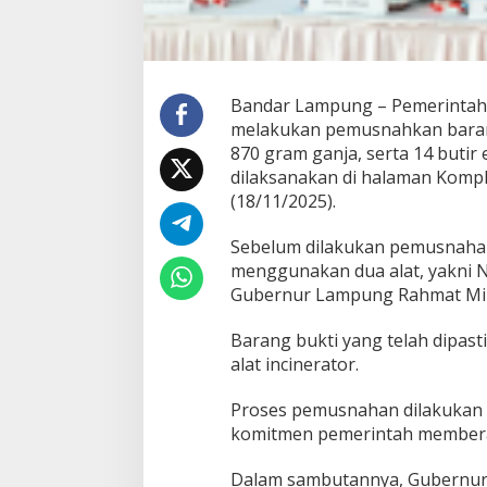
p
r
o
v
L
Bandar Lampung – Pemerinta
a
melakukan pemusnahkan barang
m
p
870 gram ganja, serta 14 butir
u
dilaksanakan di halaman Komp
n
(18/11/2025).
g
B
Sebelum dilakukan pemusnahan,
e
r
menggunakan dua alat, yakni 
s
Gubernur Lampung Rahmat Mirz
a
m
Barang bukti yang telah dipa
a
alat incinerator.
B
N
N
Proses pemusnahan dilakukan s
P
komitmen pemerintah membera
L
a
Dalam sambutannya, Gubernur
m