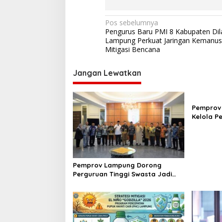
N
Pos sebelumnya
Pengurus Baru PMI 8 Kabupaten Dila
a
Lampung Perkuat Jaringan Kemanus
v
Mitigasi Bencana
i
Jangan Lewatkan
g
a
s
Pemprov
Kelola P
i
Sosialisa
p
o
s
Pemprov Lampung Dorong
Perguruan Tinggi Swasta Jadi
Motor Peningkatan Kualitas SDM
Lampung