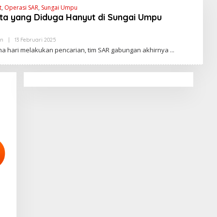
t
,
Operasi SAR
,
Sungai Umpu
ita yang Diduga Hanyut di Sungai Umpu
n
|
13 Februari 2025
O
L
ma hari melakukan pencarian, tim SAR gabungan akhirnya
E
H
W
A
R
T
A
V
I
R
A
L