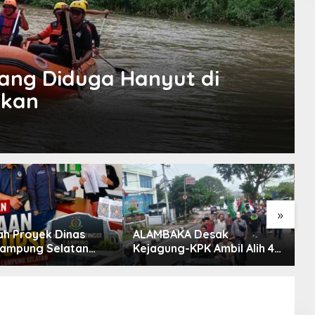
yang Diduga Hanyut di
ikan
»
ah Proyek Dinas
ALAMBAKA Desak
N
ampung Selatan
Kejagung-KPK Ambil Alih 4
D
2024 dan 2026
Kasus Korupsi Lampung
K
rkan DPP KAMPUD
ATI Lampung