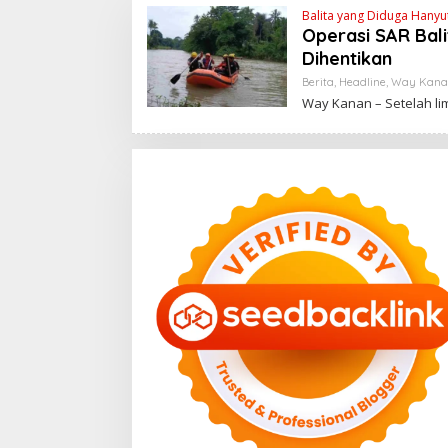
Balita yang Diduga Hanyu
Operasi SAR Bal
Dihentikan
Berita
,
Headline
,
Way Kana
Way Kanan – Setelah li