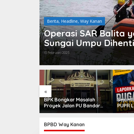
Berita
,
Headline
,
Way Kanan
Operasi SAR Balita 
Sungai Umpu Dihent
13 Februari 2025
«
mpung Ungkap
BPK Bongkar Masalah
Sejuml
s Lahan
Proyek Jalan PU Bandar
PUPR L
acudu
Lampung
Tahun 
Dilapo
Ke KEJ
BPBD Way Kanan