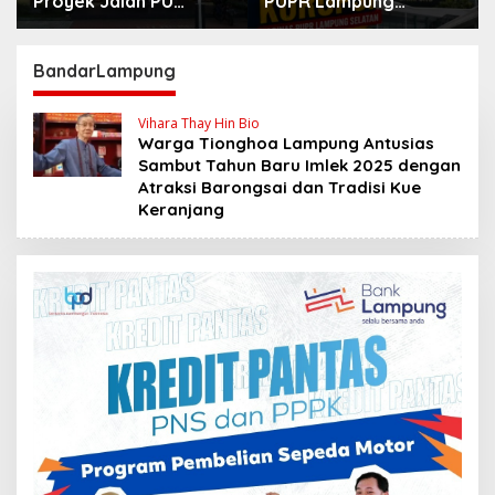
Proyek Jalan PU
PUPR Lampung
Bandar Lampung
Selatan Tahun 2024
dan 2026 Dilaporkan
DPP KAMPUD Ke
BandarLampung
KEJATI Lampung
Vihara Thay Hin Bio
Warga Tionghoa Lampung Antusias
Sambut Tahun Baru Imlek 2025 dengan
Atraksi Barongsai dan Tradisi Kue
Keranjang