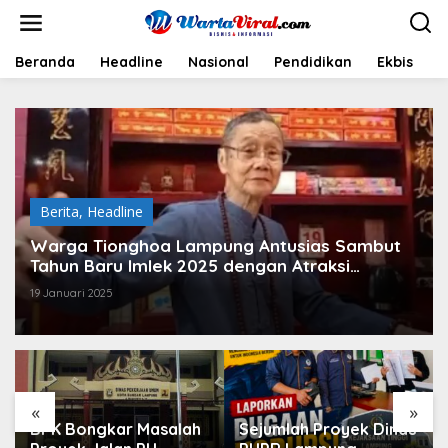
L
e
w
a
Beranda
Headline
Nasional
Pendidikan
Ekbis
H
t
i
k
e
k
o
n
t
Berita
,
Headline
e
n
Warga Tionghoa Lampung Antusias Sambut
Tahun Baru Imlek 2025 dengan Atraksi
Barongsai dan Tradisi Kue Keranjang
19 Januari 2025
«
»
BPK Bongkar Masalah
Sejumlah Proyek Dinas