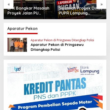
«
»
BPK Bongkar Masalah
Sejumlah Proyek Dinas
Proyek Jalan PU
PUPR Lampung
Bandar Lampung
Selatan Tahun 2024
dan 2026 Dilaporkan
DPP KAMPUD Ke
Aparatur Pekon
KEJATI Lampung
Aparatur Pekon di Pringsewu Ditangkap Polisi
Aparatur Pekon di Pringsewu
Ditangkap Polisi