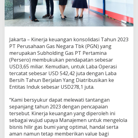
t
a
n
U
S
D
3
Jakarta – Kinerja keuangan konsolidasi Tahun 2023
,
PT Perusahaan Gas Negara Tbk (PGN) yang
6
5
merupakan Subholding Gas PT Pertamina
m
(Persero) membukukan pendapatan sebesar
i
USD3,65 miliar. Kemudian, untuk Laba Operasi
l
tercatat sebesar USD 542,42 juta dengan Laba
i
Bersih Tahun Berjalan Yang Diatribusikan ke
a
r
Entitas Induk sebesar USD278,1 juta.
S
e
“Kami bersyukur dapat melewati tantangan
p
sepanjang tahun 2023 dengan pencapaian
a
tersebut. Kinerja keuangan yang diperoleh ini
n
j
sebagai wujud upaya Manajemen untuk mengelola
a
bisnis hilir gas bumi yang optimal, handal serta
n
aman namun tetap memberikan value bagi
g