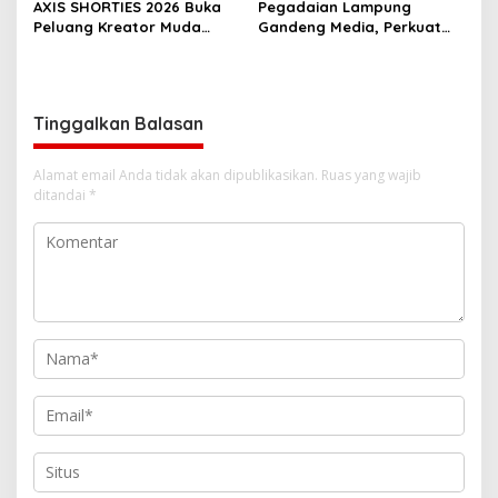
AXIS SHORTIES 2026 Buka
Pegadaian Lampung
Peluang Kreator Muda
Gandeng Media, Perkuat
Produksi Serial Micro-
Edukasi Investasi Emas
Drama Gandeng Praktisi
yang Aman
Perfilman Nasional
Tinggalkan Balasan
Alamat email Anda tidak akan dipublikasikan.
Ruas yang wajib
ditandai
*