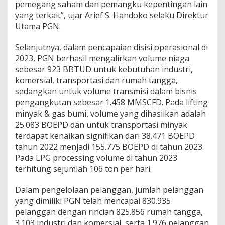
pemegang saham dan pemangku kepentingan lain
T
a
yang terkait”, ujar Arief S. Handoko selaku Direktur
h
Utama PGN.
u
n
Selanjutnya, dalam pencapaian disisi operasional di
2
2023, PGN berhasil mengalirkan volume niaga
0
2
sebesar 923 BBTUD untuk kebutuhan industri,
3
komersial, transportasi dan rumah tangga,
sedangkan untuk volume transmisi dalam bisnis
pengangkutan sebesar 1.458 MMSCFD. Pada lifting
minyak & gas bumi, volume yang dihasilkan adalah
25.083 BOEPD dan untuk transportasi minyak
terdapat kenaikan signifikan dari 38.471 BOEPD
tahun 2022 menjadi 155.775 BOEPD di tahun 2023.
Pada LPG processing volume di tahun 2023
terhitung sejumlah 106 ton per hari.
Dalam pengelolaan pelanggan, jumlah pelanggan
yang dimiliki PGN telah mencapai 830.935
pelanggan dengan rincian 825.856 rumah tangga,
3.103 industri dan komersial, serta 1.976 pelanggan