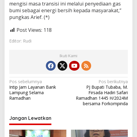
mengisi masa transisi ini melalui penyediaan gas
bumi sebagai energi bersih kepada masyarakat,”
pungkas Arief. (*)
Post Views:
118
Editor: Rudi
Ikuti Kami
N
Pos sebelumnya
Pos berikutnya
Intip Jam Layanan Bank
PJ Bupati Tubaba, M.
a
Lampung Selama
Firsada Hadiri Safari
v
Ramadhan
Ramadhan 1445 H/2024M
bersama Forkompinda
i
g
Jangan Lewatkan
a
s