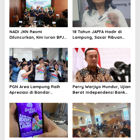
i
p
o
s
NADI JKN Resmi
18 Tahun JAPFA Hadir di
Diluncurkan, Kini Iuran BPJS
Lampung, Sasar Ribuan
Kesehatan Bisa Ditabung
Siswa demi Cetak Generasi
Sehat
PGN Area Lampung Raih
Perry Warjiyo Mundur, Ujian
Apresiasi di Bandar
Berat Independensi Bank
Lampung Expo 2026
Sentral di Tengah Gejolak
Ekonomi