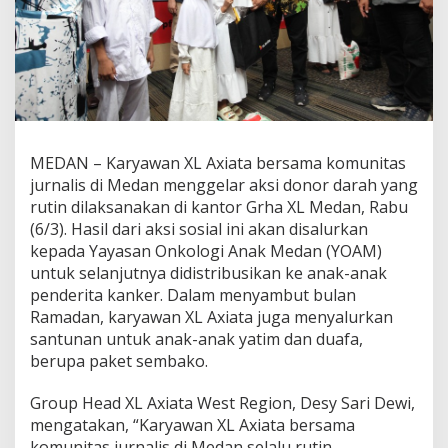
r
s
a
m
a
K
o
m
u
MEDAN – Karyawan XL Axiata bersama komunitas
n
jurnalis di Medan menggelar aksi donor darah yang
i
rutin dilaksanakan di kantor Grha XL Medan, Rabu
t
a
(6/3). Hasil dari aksi sosial ini akan disalurkan
s
kepada Yayasan Onkologi Anak Medan (YOAM)
J
untuk selanjutnya didistribusikan ke anak-anak
u
penderita kanker. Dalam menyambut bulan
r
n
Ramadan, karyawan XL Axiata juga menyalurkan
a
santunan untuk anak-anak yatim dan duafa,
l
berupa paket sembako.
i
s
Group Head XL Axiata West Region, Desy Sari Dewi,
G
e
mengatakan, “Karyawan XL Axiata bersama
l
komunitas jurnalis di Medan selalu rutin