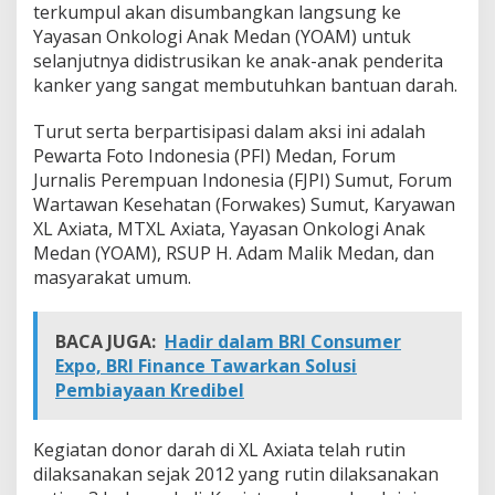
terkumpul akan disumbangkan langsung ke
t
i
Yayasan Onkologi Anak Medan (YOAM) untuk
m
selanjutnya didistrusikan ke anak-anak penderita
D
kanker yang sangat membutuhkan bantuan darah.
u
a
Turut serta berpartisipasi dalam aksi ini adalah
f
a
Pewarta Foto Indonesia (PFI) Medan, Forum
Jurnalis Perempuan Indonesia (FJPI) Sumut, Forum
Wartawan Kesehatan (Forwakes) Sumut, Karyawan
XL Axiata, MTXL Axiata, Yayasan Onkologi Anak
Medan (YOAM), RSUP H. Adam Malik Medan, dan
masyarakat umum.
BACA JUGA:
Hadir dalam BRI Consumer
Expo, BRI Finance Tawarkan Solusi
Pembiayaan Kredibel
Kegiatan donor darah di XL Axiata telah rutin
dilaksanakan sejak 2012 yang rutin dilaksanakan