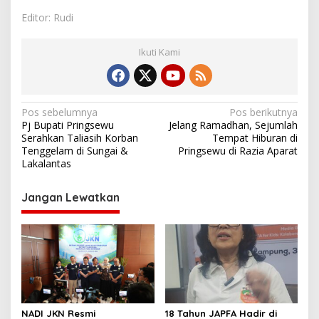
Editor: Rudi
Ikuti Kami
N
Pos sebelumnya
Pos berikutnya
Pj Bupati Pringsewu
Jelang Ramadhan, Sejumlah
a
Serahkan Taliasih Korban
Tempat Hiburan di
v
Tenggelam di Sungai &
Pringsewu di Razia Aparat
Lakalantas
i
g
Jangan Lewatkan
a
s
i
p
o
s
NADI JKN Resmi
18 Tahun JAPFA Hadir di