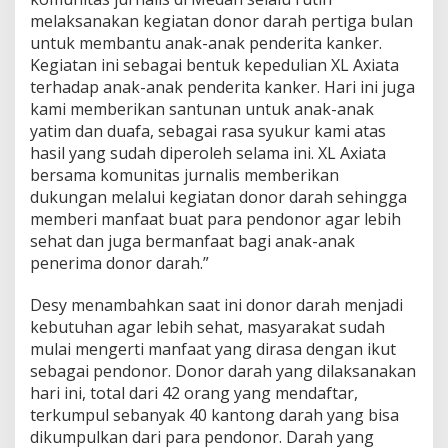
a
melaksanakan kegiatan donor darah pertiga bulan
r
untuk membantu anak-anak penderita kanker.
D
Kegiatan ini sebagai bentuk kepedulian XL Axiata
o
n
terhadap anak-anak penderita kanker. Hari ini juga
o
kami memberikan santunan untuk anak-anak
r
yatim dan duafa, sebagai rasa syukur kami atas
D
hasil yang sudah diperoleh selama ini. XL Axiata
a
r
bersama komunitas jurnalis memberikan
a
dukungan melalui kegiatan donor darah sehingga
h
memberi manfaat buat para pendonor agar lebih
d
sehat dan juga bermanfaat bagi anak-anak
a
penerima donor darah.”
n
S
a
Desy menambahkan saat ini donor darah menjadi
n
kebutuhan agar lebih sehat, masyarakat sudah
t
mulai mengerti manfaat yang dirasa dengan ikut
u
sebagai pendonor. Donor darah yang dilaksanakan
n
a
hari ini, total dari 42 orang yang mendaftar,
n
terkumpul sebanyak 40 kantong darah yang bisa
Y
dikumpulkan dari para pendonor. Darah yang
a