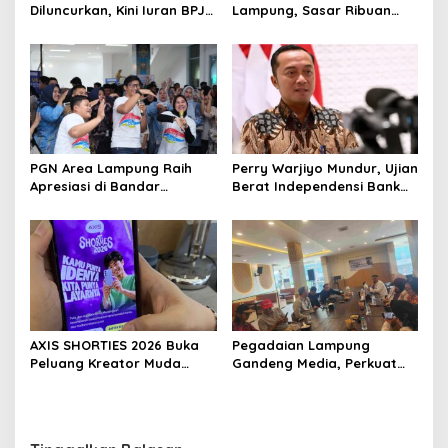
Diluncurkan, Kini Iuran BPJS
Lampung, Sasar Ribuan
Kesehatan Bisa Ditabung
Siswa demi Cetak Generasi
Sehat
PGN Area Lampung Raih
Perry Warjiyo Mundur, Ujian
Apresiasi di Bandar
Berat Independensi Bank
Lampung Expo 2026
Sentral di Tengah Gejolak
Ekonomi
AXIS SHORTIES 2026 Buka
Pegadaian Lampung
Peluang Kreator Muda
Gandeng Media, Perkuat
Produksi Serial Micro-
Edukasi Investasi Emas
Drama Gandeng Praktisi
yang Aman
Perfilman Nasional