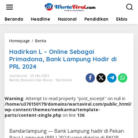
L
e
w
a
Beranda
Headline
Nasional
Pendidikan
Ekbis
H
t
i
k
Homepage
/
Berita
H
e
a
k
Hadirkan L – Online Sebagai
d
o
i
n
Primadona, Bank Lampung Hadir di
r
t
PRL 2024
k
e
a
n
Wartaviral
25 Mei 2024
n
Berita
,
Ekonomi Dan Bisnis
106 Dilihat
L
-
O
Warning
: Attempt to read property "post_excerpt" on null in
n
/home/u370150179/domains/wartaviral.com/public_html/
l
wp-content/themes/newkarma/template-
i
parts/content-single.php
on line
136
n
e
S
Bandarlampung — Bank Lampung hadir di Pekan
e
Raya Lampung (PRL) 2024 yang digelar di PKOR