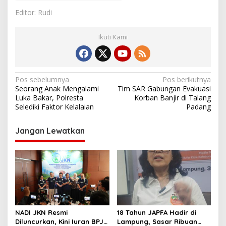
Editor: Rudi
Ikuti Kami
N
Pos sebelumnya
Pos berikutnya
Seorang Anak Mengalami
Tim SAR Gabungan Evakuasi
a
Luka Bakar, Polresta
Korban Banjir di Talang
v
Selediki Faktor Kelalaian
Padang
i
Jangan Lewatkan
g
a
s
i
p
o
NADI JKN Resmi
18 Tahun JAPFA Hadir di
s
Diluncurkan, Kini Iuran BPJS
Lampung, Sasar Ribuan