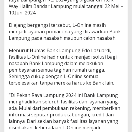
b
Way Halim Bandar Lampung mulai tanggal 22 Mei –
a
10.Juni 2024.
g
a
i
Diajang bergengsi tersebut, L-Online masih
P
menjadi layanan primadona yang ditawarkan Bank
r
Lampung pada nasabah maupun calon nasabah.
i
m
Menurut Humas Bank Lampung Edo Lazuardi,
a
d
fasilitas L-Online hadir untuk menjadi solusi bagi
o
nasabah Bank Lampung dalam melakukan
n
pembayaran semua tagihan rumah tangga.
a
Sehingga cukup dengan L-Online semua
,
B
terselesaikan tanpa mereka harus ke Bank lain.
a
n
“Di Pekan Raya Lampung 2024 ini Bank Lampung
k
menghadirkan seluruh fasilitas dan layanan yang
L
ada. Mulai dari pembukaan rekening, memberikan
a
m
informasi seputar produk tabungan, kredit dan
p
lainnya. Dari sekian banyak fasilitas layanan yang
u
disediakan, keberadaan L-Online menjadi
n