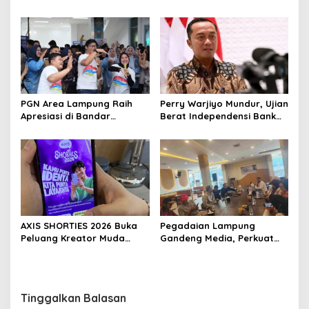
Kesehatan Bisa Ditabung
Siswa demi Cetak Generasi
Sehat
PGN Area Lampung Raih
Perry Warjiyo Mundur, Ujian
Apresiasi di Bandar
Berat Independensi Bank
Lampung Expo 2026
Sentral di Tengah Gejolak
Ekonomi
AXIS SHORTIES 2026 Buka
Pegadaian Lampung
Peluang Kreator Muda
Gandeng Media, Perkuat
Produksi Serial Micro-
Edukasi Investasi Emas
Drama Gandeng Praktisi
yang Aman
Perfilman Nasional
Tinggalkan Balasan