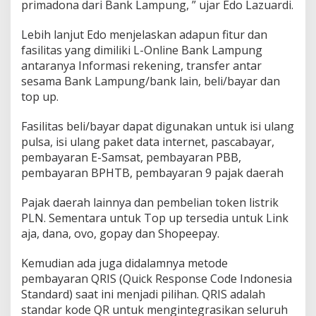
primadona dari Bank Lampung, ” ujar Edo Lazuardi.
g
H
a
Lebih lanjut Edo menjelaskan adapun fitur dan
d
fasilitas yang dimiliki L-Online Bank Lampung
i
antaranya Informasi rekening, transfer antar
r
sesama Bank Lampung/bank lain, beli/bayar dan
d
top up.
i
P
R
Fasilitas beli/bayar dapat digunakan untuk isi ulang
L
pulsa, isi ulang paket data internet, pascabayar,
2
pembayaran E-Samsat, pembayaran PBB,
0
pembayaran BPHTB, pembayaran 9 pajak daerah
2
4
Pajak daerah lainnya dan pembelian token listrik
PLN. Sementara untuk Top up tersedia untuk Link
aja, dana, ovo, gopay dan Shopeepay.
Kemudian ada juga didalamnya metode
pembayaran QRIS (Quick Response Code Indonesia
Standard) saat ini menjadi pilihan. QRIS adalah
standar kode QR untuk mengintegrasikan seluruh