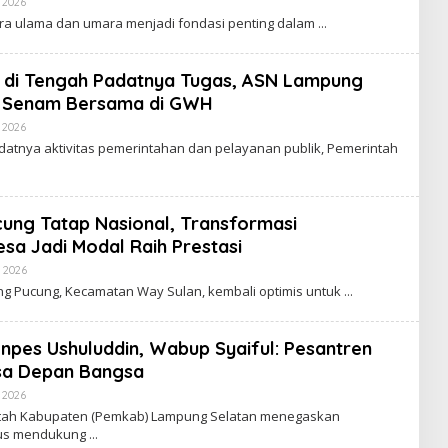
 2026
O
L
L
ntara ulama dan umara menjadi fondasi penting dalam
E
H
W
A
 di Tengah Padatnya Tugas, ASN Lampung
R
 Senam Bersama di GWH
T
A
 2026
O
V
L
I
adatnya aktivitas pemerintahan dan pelayanan publik, Pemerintah
E
R
H
A
W
L
A
R
ung Tatap Nasional, Transformasi
T
A
a Jadi Modal Raih Prestasi
V
I
 2026
O
R
L
g Pucung, Kecamatan Way Sulan, kembali optimis untuk
A
E
L
H
W
A
npes Ushuluddin, Wabup Syaiful: Pesantren
R
asa Depan Bangsa
T
A
 2026
O
V
L
I
tah Kabupaten (Pemkab) Lampung Selatan menegaskan
E
R
rus mendukung
H
A