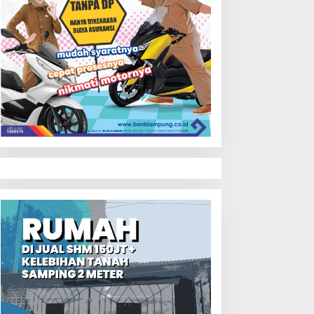
ADI JKN Resmi
Pemprov Lampung Ungkap
iluncurkan, Kini Iuran BPJS
Fakta Status Lahan
esehatan Bisa Ditabung
Kawasan Ryacudu