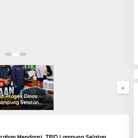
ALAMBAKA Desak
N
Kejagung-KPK Ambil Alih 4
D
Kasus Korupsi Lampung
K
»
ah Proyek Dinas
ampung Selatan
2024 dan 2026
rkan DPP KAMPUD
ATI Lampung
rahan Mendagri, TPID Lampung Selatan