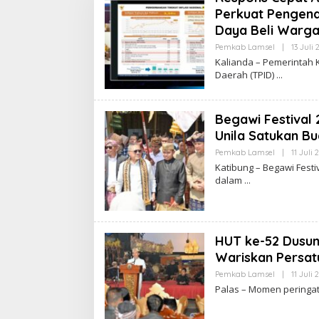
Perkuat Pengend
Daya Beli Warg
Pemkab Lamsel
|
13 Juli 
Kalianda – Pemerintah 
Daerah (TPID)
Begawi Festival
Unila Satukan Bu
Pemkab Lamsel
|
11 Juli 
Katibung – Begawi Fest
dalam
HUT ke-52 Dusun
Wariskan Persat
Pemkab Lamsel
|
11 Juli 
Palas – Momen peringat