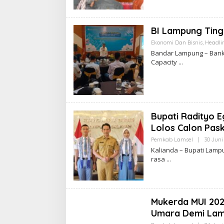
BI Lampung Ting
Ekonomi Dan Bisnis
,
Headli
Bandar Lampung – Bank 
Capacity
Bupati Radityo 
Lolos Calon Pask
Pemkab Lamsel
|
30 Juni
Kalianda – Bupati Lamp
rasa
Mukerda MUI 202
Umara Demi Lam