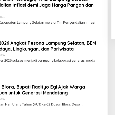
alian Inflasi demi Jaga Harga Pangan dan
a
2026
O
L
Kabupaten Lampung Selatan melalui Tim Pengendalian Inflasi
E
H
W
A
R
 2026 Angkat Pesona Lampung Selatan, BEM
T
A
daya, Lingkungan, dan Pariwisata
V
I
2026
O
R
L
ival 2026 sukses menjadi panggung kolaborasi generasi muda
A
E
L
H
W
A
R
T
A
 Blora, Bupati Radityo Egi Ajak Warga
V
I
uan untuk Generasi Mendatang
R
A
2026
O
L
L
an Hari Ulang Tahun (HUT) ke-52 Dusun Blora, Desa
E
H
W