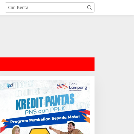
Pemkab Lamsel
1.938 PJLP dan Pekerja Sawit d
Selatan Kini Terlindungi BPJS 
 Juli 2026