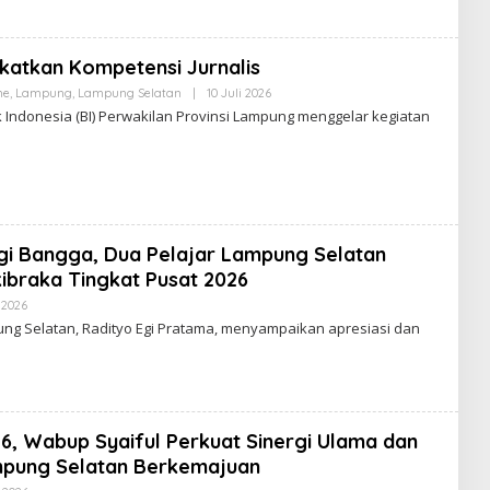
A
R
T
A
katkan Kompetensi Jurnalis
V
I
ne
,
Lampung
,
Lampung Selatan
|
10 Juli 2026
O
R
L
Indonesia (BI) Perwakilan Provinsi Lampung menggelar kegiatan
A
E
L
H
W
A
R
T
A
V
I
Egi Bangga, Dua Pelajar Lampung Selatan
R
ibraka Tingkat Pusat 2026
A
L
 2026
O
L
ung Selatan, Radityo Egi Pratama, menyampaikan apresiasi dan
E
H
W
A
R
T
A
6, Wabup Syaiful Perkuat Sinergi Ulama dan
V
I
pung Selatan Berkemajuan
R
A