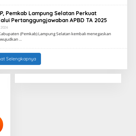
W
L
A
R
P, Pemkab Lampung Selatan Perkuat
T
A
elalui Pertanggungjawaban APBD TA 2025
V
I
 2026
O
R
L
 Kabupaten (Pemkab) Lampung Selatan kembali menegaskan
A
E
ewujudkan
L
H
W
A
R
T
hat Selengkapnya
A
V
I
R
A
L