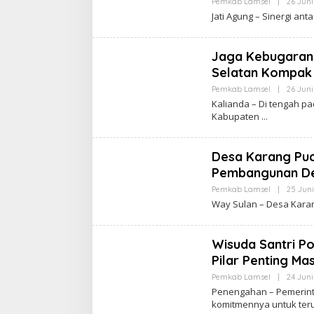
Pemkab Lamsel
|
26 Juni
Jati Agung – Sinergi a
Jaga Kebugaran
Selatan Kompak
Pemkab Lamsel
|
26 Juni
Kalianda – Di tengah p
Kabupaten
Desa Karang Puc
Pembangunan Des
Pemkab Lamsel
|
25 Juni
Way Sulan – Desa Karan
Wisuda Santri Po
Pilar Penting M
Pemkab Lamsel
|
24 Juni
Penengahan – Pemerin
komitmennya untuk te