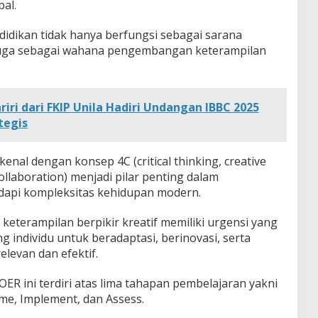
bal.
didikan tidak hanya berfungsi sebagai sarana
 juga sebagai wahana pengembangan keterampilan
riri dari FKIP Unila Hadiri Undangan IBBC 2025
tegis
enal dengan konsep 4C (critical thinking, creative
ollaboration) menjadi pilar penting dalam
api kompleksitas kehidupan modern.
 keterampilan berpikir kreatif memiliki urgensi yang
 individu untuk beradaptasi, berinovasi, serta
elevan dan efektif.
ER ini terdiri atas lima tahapan pembelajaran yakni
ame, Implement, dan Assess.