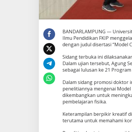
v
a
s
i
M
o
BANDARLAMPUNG — Universitas
d
Ilmu Pendidikan FKIP menggela
e
dengan judul disertasi “Model 
l
C
E
Sidang terbuka ini dilaksanaka
R
Dalam ujian tersebut, Agung Se
I
sebagai lulusan ke 21 Program 
A
u
Dalam sidang promosi doktor i
n
t
penelitiannya mengenai Model 
u
dikembangkan untuk meningkat
k
pembelajaran fisika.
P
e
Keterampilan berpikir kreatif d
m
b
terutama untuk memahami kons
e
l