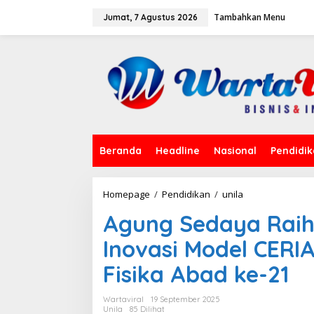
L
Tambahkan Menu
e
Jumat, 7 Agustus 2026
w
a
t
i
k
e
k
o
n
t
Beranda
Headline
Nasional
Pendidi
e
n
Homepage
/
Pendidikan
/
unila
A
g
Agung Sedaya Raih
u
n
Inovasi Model CERI
g
S
Fisika Abad ke-21
e
d
a
Wartaviral
19 September 2025
y
Unila
85 Dilihat