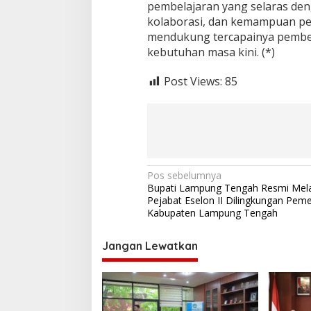
pembelajaran yang selaras den
kolaborasi, dan kemampuan pem
mendukung tercapainya pembe
kebutuhan masa kini. (*)
Post Views:
85
N
Pos sebelumnya
Bupati Lampung Tengah Resmi Mela
a
Pejabat Eselon II Dilingkungan Peme
v
Kabupaten Lampung Tengah
i
Jangan Lewatkan
g
a
s