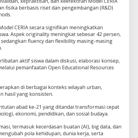
evalidan, kepraktisan, dan keefektifan Model CERIA
n fisika berbasis riset dan pengembangan (R&D)
hods.
 Model CERIA secara signifikan meningkatkan
iswa. Aspek originality meningkat sebesar 42 persen,
 sedangkan fluency dan flexibility masing-masing
.
libatan aktif siswa dalam diskusi, elaborasi konsep,
elalui pemanfaatan Open Educational Resources
iterapkan di berbagai konteks wilayah urban,
 hasil yang konsisten.
untutan abad ke-21 yang ditandai transformasi cepat
nologi, ekonomi, pendidikan, dan sosial budaya.
si, termasuk kecerdasan buatan (AI), big data, dan
 mengubah pola kehidupan, dunia kerja, serta