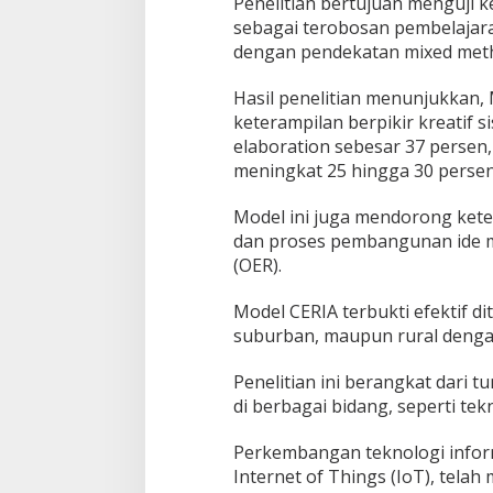
Penelitian bertujuan menguji k
a
sebagai terobosan pembelajara
j
dengan pendekatan mixed met
a
r
a
Hasil penelitian menunjukkan,
n
keterampilan berpikir kreatif s
F
elaboration sebesar 37 persen,
i
meningkat 25 hingga 30 persen
s
i
k
Model ini juga mendorong keter
a
dan proses pembangunan ide m
A
(OER).
b
a
Model CERIA terbukti efektif d
d
k
suburban, maupun rural dengan
e
-
Penelitian ini berangkat dari t
2
di berbagai bidang, seperti tek
1
Perkembangan teknologi informa
Internet of Things (IoT), telah