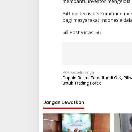
membantu investor mengelola a
Bittime terus berkomitmen men
bagi masyarakat Indonesia dala
Post Views:
56
N
Pos sebelumnya
Dupoin Resmi Terdaftar di OJK, Pil
a
untuk Trading Forex
v
i
Jangan Lewatkan
g
a
s
i