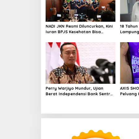
p
o
s
NADI JKN Resmi Diluncurkan, Kini
18 Tahun
Iuran BPJS Kesehatan Bisa
Lampung,
Ditabung
demi Cet
Perry Warjiyo Mundur, Ujian
AXIS SHO
Berat Independensi Bank Sentral
Peluang 
di Tengah Gejolak Ekonomi
Serial M
Praktisi 