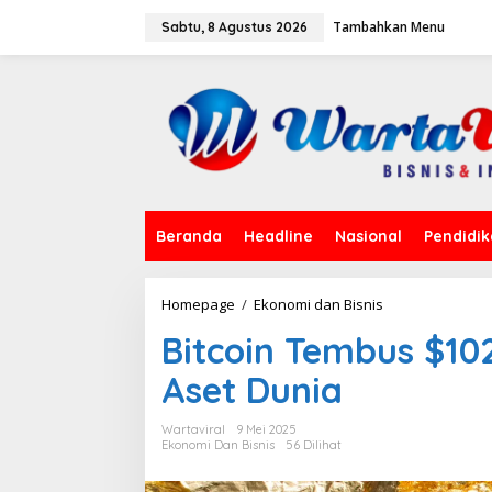
L
Tambahkan Menu
e
Sabtu, 8 Agustus 2026
w
a
t
i
k
e
k
o
n
t
Beranda
Headline
Nasional
Pendidi
e
n
Homepage
/
Ekonomi dan Bisnis
B
i
Bitcoin Tembus $10
t
c
Aset Dunia
o
i
n
Wartaviral
9 Mei 2025
T
Ekonomi Dan Bisnis
56 Dilihat
e
m