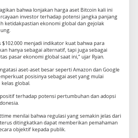
ikan bahwa lonjakan harga aset Bitcoin kali ini
cayaan investor terhadap potensi jangka panjang
gah ketidakpastian ekonomi global dan gejolak
sung.
s $102.000 menjadi indikator kuat bahwa para
kan hanya sebagai alternatif, tapi juga sebagai
itas pasar ekonomi global saat ini,” ujar Ryan.
mengatasi aset-aset besar seperti Amazon dan Google
memperkuat posisinya sebagai aset yang mulai
 kelas global.
positif terhadap potensi pertumbuhan dan adopsi
ndonesia.
ttime menilai bahwa regulasi yang semakin jelas dari
ng terus ditingkatkan dapat memberikan pemahaman
ecara objektif kepada publik.