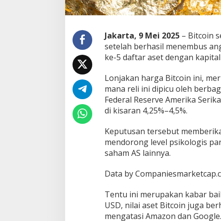
e
-
5
A
Jakarta, 9 Mei 2025
– Bitcoin 
s
setelah berhasil menembus angk
e
ke-5 daftar aset dengan kapitali
t
D
u
Lonjakan harga Bitcoin ini, me
n
mana reli ini dipicu oleh berb
i
Federal Reserve Amerika Seri
a
di kisaran 4,25%–4,5%.
Keputusan tersebut memberikan
mendorong level psikologis par
saham AS lainnya.
Data by Companiesmarketcap.c
Tentu ini merupakan kabar bai
USD, nilai aset Bitcoin juga ber
mengatasi Amazon dan Google