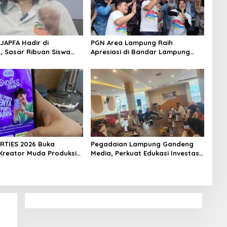
 JAPFA Hadir di
PGN Area Lampung Raih
 Sasar Ribuan Siswa
Apresiasi di Bandar Lampung
ak Generasi Sehat
Expo 2026
RTIES 2026 Buka
Pegadaian Lampung Gandeng
Kreator Muda Produksi
Media, Perkuat Edukasi Investasi
icro-Drama Gandeng
Emas yang Aman
Perfilman Nasional